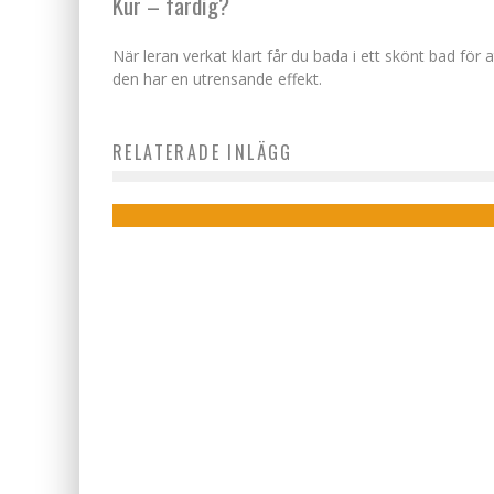
Kur – färdig?
När leran verkat klart får du bada i ett skönt bad för 
den har en utrensande effekt.
En lyxig weekend i Stockholm: Spa och
RELATERADE INLÄGG
Casino Cosmopol