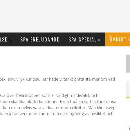
LSE
SPA ERBJUDANDE
SPA SPECIAL
ÖVRIGT
ex lerkur, lyx kur osv. Här hade vi tänkt prata lite mer om vad
lera över hela kroppen som är väldigt minderalrik och
t den ska öka blodcirkulationen för att på så sätt lättare rensa
t kan exempelvis vara verksamt mot celluliter. Man blir insvept
tiden leran verkar brukar man få en rengöring av ansiktet och