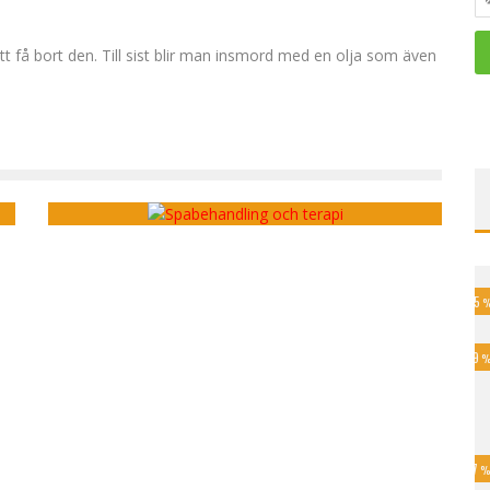
att få bort den. Till sist blir man insmord med en olja som även
Nya behandlingar för spa-älskare under de
kommande åren
45
79
17