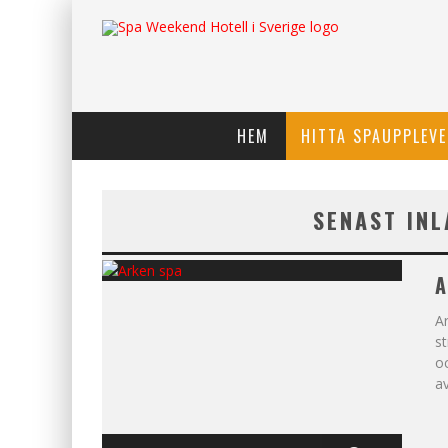
HEM
HITTA SPAUPPLEVE
SENAST IN
A
A
st
oc
av