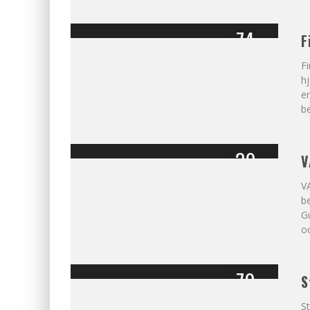
74
F
%
Fi
hj
e
be
39
V
%
OMDÖME
V
be
Gu
oc
79
S
%
St