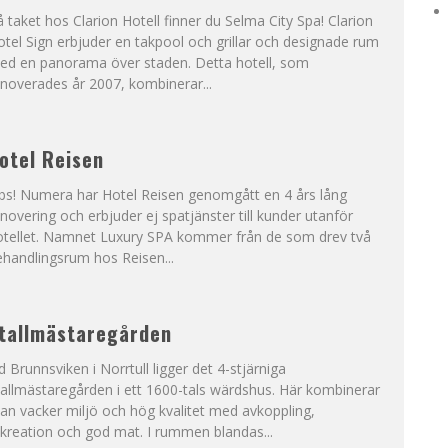
 taket hos Clarion Hotell finner du Selma City Spa! Clarion
tel Sign erbjuder en takpool och grillar och designade rum
ed en panorama över staden. Detta hotell, som
noverades år 2007, kombinerar...
otel Reisen
bs! Numera har Hotel Reisen genomgått en 4 års lång
novering och erbjuder ej spatjänster till kunder utanför
otellet. Namnet Luxury SPA kommer från de som drev två
handlingsrum hos Reisen...
tallmästaregården
d Brunnsviken i Norrtull ligger det 4-stjärniga
allmästaregården i ett 1600-tals wärdshus. Här kombinerar
n vacker miljö och hög kvalitet med avkoppling,
kreation och god mat. I rummen blandas...