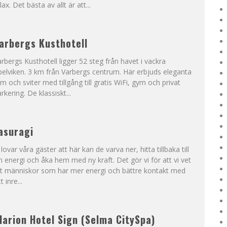
lax. Det bästa av allt är att...
arbergs Kusthotell
rbergs Kusthotell ligger 52 steg från havet i vackra
elviken. 3 km från Varbergs centrum. Här erbjuds eleganta
m och sviter med tillgång till gratis WiFi, gym och privat
rkering. De klassiskt...
asuragi
 lovar våra gäster att här kan de varva ner, hitta tillbaka till
n energi och åka hem med ny kraft. Det gör vi för att vi vet
tt människor som har mer energi och bättre kontakt med
tt inre...
larion Hotel Sign (Selma CitySpa)