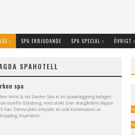
LSE
SPA ERBJUDANDE
SPA SPECIAL
ÖVRIGT
LAGDA SPAHOTELL
rken spa
rken Hotel & Art Garden Spa är en spaanläggning belägen
rax utanför Göteborg, med utsikt över skärgårdens klippor
h hav. Denna plats erbjuder en unik kombination av
17
koppling, inspiration...
39