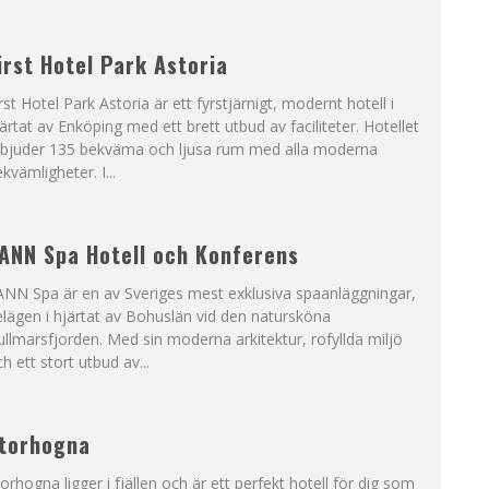
irst Hotel Park Astoria
rst Hotel Park Astoria är ett fyrstjärnigt, modernt hotell i
ärtat av Enköping med ett brett utbud av faciliteter. Hotellet
rbjuder 135 bekväma och ljusa rum med alla moderna
kvämligheter. I...
ANN Spa Hotell och Konferens
ANN Spa är en av Sveriges mest exklusiva spaanläggningar,
lägen i hjärtat av Bohuslän vid den natursköna
llmarsfjorden. Med sin moderna arkitektur, rofyllda miljö
h ett stort utbud av...
torhogna
orhogna ligger i fjällen och är ett perfekt hotell för dig som