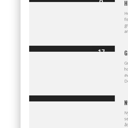
8
H
%
OMDÖME
Ho
f
gr
an
17
G
%
Gr
ho
av
De
N
N
se
åt