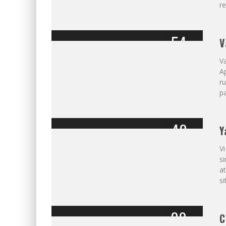
re
54
V
%
Va
Ap
ru
pa
42
Y
%
Vi
si
a
si
20
C
%