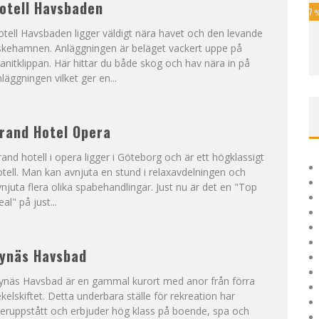
otell Havsbaden
27
tell Havsbaden ligger väldigt nära havet och den levande
iskehamnen. Anläggningen är beläget vackert uppe på
anitklippan. Här hittar du både skog och hav nära in på
läggningen vilket ger en...
rand Hotel Opera
and hotell i opera ligger i Göteborg och är ett högklassigt
tell. Man kan avnjuta en stund i relaxavdelningen och
njuta flera olika spabehandlingar. Just nu är det en "Top
al" på just...
ynäs Havsbad
ynäs Havsbad är en gammal kurort med anor från förra
kelskiftet. Detta underbara ställe för rekreation har
eruppstått och erbjuder hög klass på boende, spa och