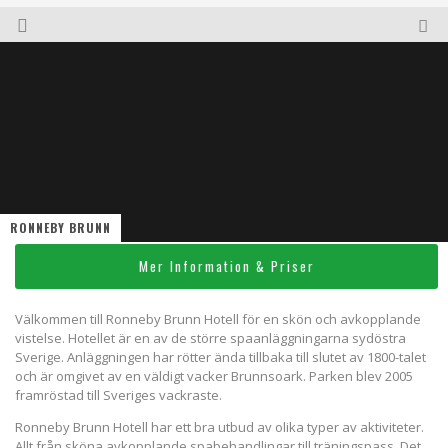
RONNEBY BRUNN
Mer Information & Priser
Välkommen till Ronneby Brunn Hotell för en skön och avkopplande
vistelse. Hotellet är en av de större spaanläggningarna sydöstra
Sverige. Anläggningen har rötter ända tillbaka till slutet av 1800-talet
och är omgivet av en väldigt vacker Brunnsoark. Parken blev 2005
framröstad till Sveriges vackraste.
Ronneby Brunn Hotell har ett bra utbud av olika typer av aktiviteter.
Allt från sköna avkopplande spabehandlingar till träningspass. Det