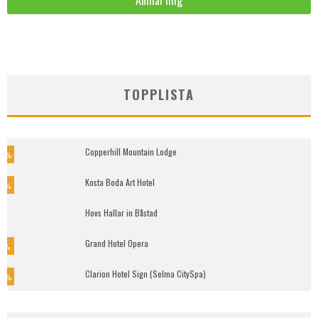
TOPPLISTA
Copperhill Mountain Lodge
5
%
Kosta Boda Art Hotel
9
%
Hovs Hallar in Båstad
Grand Hotel Opera
7
%
Clarion Hotel Sign (Selma CitySpa)
0
%