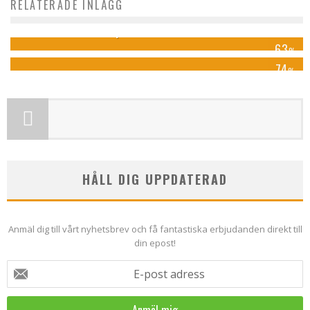
RELATERADE INLÄGG
Spahuset i Örebro
First Hotel Park Astoria
63
%
74
%
HÅLL DIG UPPDATERAD
Anmäl dig till vårt nyhetsbrev och få fantastiska erbjudanden direkt till
din epost!
E-post adress