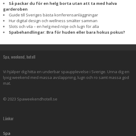
Så packar du för en helg borta utan att ta med halva
garderoben
Guide till Sveriges bästa konferensanläggningar
Hur digital design och wellness smälter samman
Slots och vila – en helg med nöje och lugn för alla
Spabehandlingar: Bra för huden eller bara hokus pokus?
Spa, weekend, hotell
Vi hjälper dig hitta en underbar spaupplevelse i Sverige. Unna dig en
lyxig weekend med massa avslappning, lugn och ro samt massa god
mat.
© 2023 Spaweekendhotell.se
Länkar
Spa