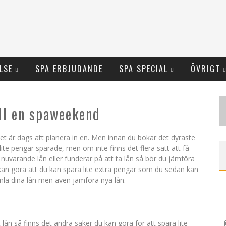
LSE
SPA ERBJUDANDE
SPA SPECIAL
ÖVRIGT
ill en spaweekend
t är dags att planera in en. Men innan du bokar det dyraste
lite pengar sparade, men om inte finns det flera sätt att få
r nuvarande lån eller funderar på att ta lån så bör du jämföra
t kan göra att du kan spara lite extra pengar som du sedan kan
la dina lån men även jämföra nya lån.
 lån så finns det andra saker du kan göra för att spara lite