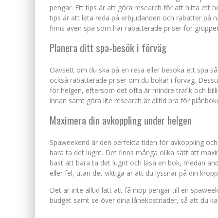
pengar. Ett tips är att göra research för att hitta ett
tips är att leta reda på erbjudanden och rabatter på 
finns även spa som har rabatterade priser för grupper
Planera ditt spa-besök i förväg
Oavsett om du ska på en resa eller besöka ett spa så 
också rabatterade priser om du bokar i förväg. Dessut
för helgen, eftersom det ofta är mindre trafik och billi
innan samt göra lite research är alltid bra för plånbok
Maximera din avkoppling under helgen
Spaweekend är den perfekta tiden för avkoppling och v
bara ta det lugnt. Det finns många olika sätt att max
bäst att bara ta det lugnt och läsa en bok, medan andr
eller fel, utan det viktiga är att du lyssnar på din kro
Det är inte alltid lätt att få ihop pengar till en spawee
budget samt se över dina lånekostnader, så att du kan