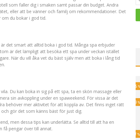
 hotell som faller dig i smaken samt passar din budget. Andra
nätet, eller att be vänner och familj om rekommendationer. Det
 om du bokar i god tid.
är det smart att alltid boka i god tid. Många spa erbjuder
om är det lämpligt att besöka ett spa under veckan istället
gare. När du vill åka vet du bäst själv men att boka i lång tid
en.
45
ila. Du kan boka in sig på ett spa, ta en skön massage eller
imera sin avkoppling under en spaweekend. För vissa är det
79
a behöver mer aktivitet för att koppla av. Det finns inget rätt
pp och gör det som känns bäst för just dig.
kend, men dessa tips kan underlätta. Se alltid till att ha en
 få pengar över till annat.
17