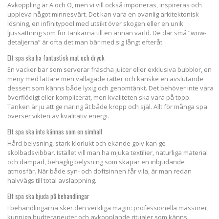
Avkoppling är A och O, men vi vill också imponeras, inspireras och
uppleva något minnesvärt. Det kan vara en ovanlig arkitektonisk
lösning, en infinitypool med utsikt över skogen eller en unik
ljussättning som för tankarna till en annan värld. De där små ”wow-
detaljerna” är ofta det man bär med sig långt efteråt.
Ett spa ska ha fantastisk mat och dryck
En vacker bar som serverar fräscha juicer eller exklusiva bubblor, en
meny med lättare men vällagade rätter och kanske en avslutande
dessert som känns både lyxig och genomtänkt. Det behöver inte vara
överflödigt eller komplicerat, men kvaliteten ska vara på topp.
Tanken är ju att ge näring åt både kropp och själ. Allt för många spa
överser vikten av kvalitativ energi.
Ett spa ska inte kännas som en simhall
Hård belysning, stark klorlukt och ekande golv kan ge
skolbadsvibbar. Istället vill man ha mjuka textilier, naturliga material
och dämpad, behaglig belysning som skapar en inbjudande
atmosfär. När både syn- och doftsinnen får vila, är man redan
halvvägs till total avslappning.
Ett spa ska bjuda på behandlingar
I behandlingarna sker den verkliga magin: professionella massörer,
kunniga hudterapeuter och avkopplande ritualer som känns