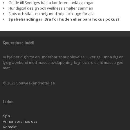
Guide till Sveriges bästa konferensanläggningar
Hur digital design och wellness smälter samman
Slots och vila – en helg med nöje och lugn för alla
Spabehandlingar: Bra för huden eller bara hokus pokus?
Spa, weekend, hotell
Vi hjälper dig hitta en underbar spaupplevelse i Sverige. Unna dig en
lyxig weekend med massa avslappning, lugn och ro samt massa god
mat.
© 2023 Spaweekendhotell.se
Länkar
Spa
Annonsera hos oss
Kontakt