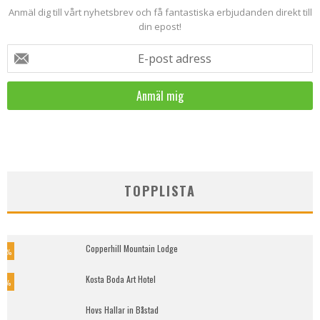
Anmäl dig till vårt nyhetsbrev och få fantastiska erbjudanden direkt till
din epost!
E-post adress
TOPPLISTA
Copperhill Mountain Lodge
5
%
Kosta Boda Art Hotel
9
%
Hovs Hallar in Båstad