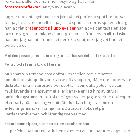
förväntan, eller det man inom psykologi kallar för
förväntanseffekten
, en typ av placebo.
Jag har dock inte gett upp, min jakt på det perfekta spat har fortsatt.
När jag besökt ett hotell har jag alltid spanat in deras spaavdelning,
när jag fått
presentkort på upplevelser
har jag valt att testa ett spa,
och när jag rest utomlands har jag testat allt från onsen till turkiskt
hamam. Jag har inte funnit det perfekta spat, men jag vet hur det
borde se ut.
Med den personliga exposén ur vägen – så här ser det perfekta spat ut.
Först och främst: dofterna
Att komma in i ett spa som doftar unket eller kemiskt sätter
omedelbart stopp för varje tanke på avkoppling. Men när dofterna är
diskreta, naturinspirerade och subtila – som eukalyptus i bastun,
mjuk lavendel i relaxrummet eller kanske en lätt hint av citrus i
omklädningsrummet – då sker något i själen. Jag är varken doftexpert
eller parfymör, men jag vet att rätt doft kan fungera som en
avledningsmanöver för hjärnan. Du tappar fokuset på
vardagsproblemen och låter dig svepas med.
Sedan kommer ljuden, eller snarare avsaknaden av dem
Ett perfekt spa har upptäckt hemligheten i att låta naturens egna ljud