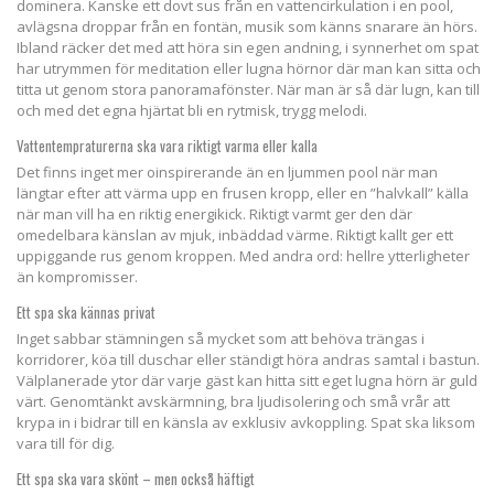
dominera. Kanske ett dovt sus från en vattencirkulation i en pool,
avlägsna droppar från en fontän, musik som känns snarare än hörs.
Ibland räcker det med att höra sin egen andning, i synnerhet om spat
har utrymmen för meditation eller lugna hörnor där man kan sitta och
titta ut genom stora panoramafönster. När man är så där lugn, kan till
och med det egna hjärtat bli en rytmisk, trygg melodi.
Vattentempraturerna ska vara riktigt varma eller kalla
Det finns inget mer oinspirerande än en ljummen pool när man
längtar efter att värma upp en frusen kropp, eller en ”halvkall” källa
när man vill ha en riktig energikick. Riktigt varmt ger den där
omedelbara känslan av mjuk, inbäddad värme. Riktigt kallt ger ett
uppiggande rus genom kroppen. Med andra ord: hellre ytterligheter
än kompromisser.
Ett spa ska kännas privat
Inget sabbar stämningen så mycket som att behöva trängas i
korridorer, köa till duschar eller ständigt höra andras samtal i bastun.
Välplanerade ytor där varje gäst kan hitta sitt eget lugna hörn är guld
värt. Genomtänkt avskärmning, bra ljudisolering och små vrår att
krypa in i bidrar till en känsla av exklusiv avkoppling. Spat ska liksom
vara till för dig.
Ett spa ska vara skönt – men också häftigt