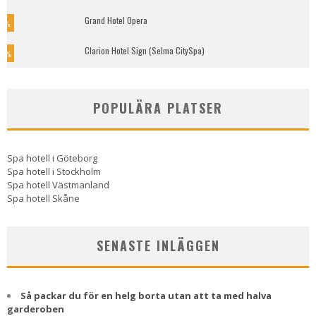
Grand Hotel Opera
7
%
Clarion Hotel Sign (Selma CitySpa)
0
%
POPULÄRA PLATSER
Spa hotell i Göteborg
Spa hotell i Stockholm
Spa hotell Västmanland
Spa hotell Skåne
SENASTE INLÄGGEN
Så packar du för en helg borta utan att ta med halva
garderoben