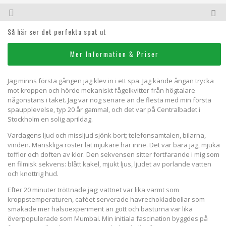
Så här ser det perfekta spat ut
Mer Information & Priser
Jag minns första gången jag klev in i ett spa. Jag kände ångan trycka
mot kroppen och hörde mekaniskt fågelkvitter från högtalare
någonstans i taket. Jag var nog senare än de flesta med min första
spaupplevelse, typ 20 år gammal, och det var på Centralbadet i
Stockholm en solig aprildag.
Vardagens ljud och missljud sjönk bort; telefonsamtalen, bilarna,
vinden. Mänskliga röster lät mjukare här inne. Det var bara jag, mjuka
tofflor och doften av klor. Den sekvensen sitter fortfarande i mig som
en filmisk sekvens: blått kakel, mjukt ljus, ljudet av porlande vatten
och knottrig hud.
Efter 20 minuter tröttnade jag; vattnet var lika varmt som
kroppstemperaturen, caféet serverade havrechokladbollar som
smakade mer hälsoexperiment än gott och basturna var lika
överpopulerade som Mumbai. Min initiala fascination byggdes på