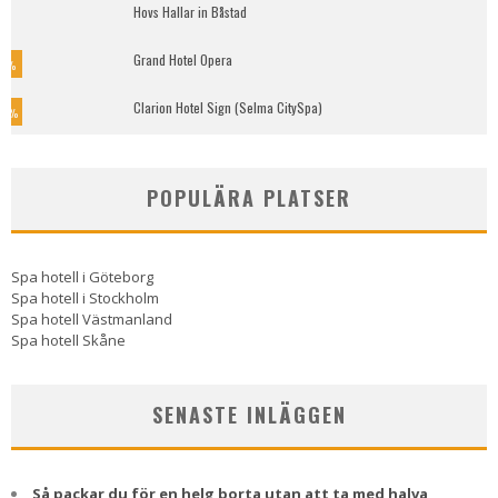
Hovs Hallar in Båstad
Grand Hotel Opera
7
%
Clarion Hotel Sign (Selma CitySpa)
0
%
POPULÄRA PLATSER
Spa hotell i Göteborg
Spa hotell i Stockholm
Spa hotell Västmanland
Spa hotell Skåne
SENASTE INLÄGGEN
Så packar du för en helg borta utan att ta med halva