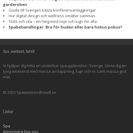
garderoben
Guide till Sveriges bästa konferensanläggningar
Hur digital design och wellness smälter samman
Slots och vila – en helg med nöje och lugn för alla
Spabehandlingar: Bra för huden eller bara hokus pokus?
Spa, weekend, hotell
Vi hjälper dig hitta en underbar spaupplevelse i Sverige. Unna dig en
lyxig weekend med massa avslappning, lugn och ro samt massa god
mat.
© 2023 Spaweekendhotell.se
Länkar
Spa
Annonsera hos oss