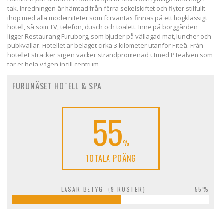
tak. Inredningen är hämtad från förra sekelskiftet och flyter stilfullt
ihop med alla moderniteter som förväntas finnas på ett högklassigt
hotell, så som TV, telefon, dusch och toalett. Inne på borggården
ligger Restaurang Furuborg, som bjuder på vällagad mat, luncher och
pubkvällar. Hotellet är beläget cirka 3 kilometer utanför Piteå. Från
hotellet sträcker sig en vacker strandpromenad utmed Piteälven som
tar er hela vägen in till centrum.
FURUNÄSET HOTELL & SPA
55
%
TOTALA POÄNG
LÄSAR BETYG: (
9
RÖSTER)
55%