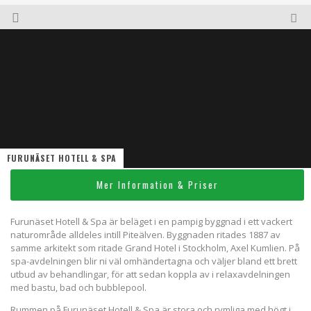
FURUNÄSET HOTELL & SPA
Mer Information & Priser
Furunäset Hotell & Spa är beläget i en pampig byggnad i ett vackert
naturområde alldeles intill Piteälven. Byggnaden ritades 1887 av
samme arkitekt som ritade Grand Hotel i Stockholm, Axel Kumlien. På
spa-avdelningen blir ni väl omhändertagna och väljer bland ett brett
utbud av behandlingar, för att sedan koppla av i relaxavdelningen
med bastu, bad och bubblepool.
Rummen på Furunäset Hotell & Spa är stora och rymliga med högt i