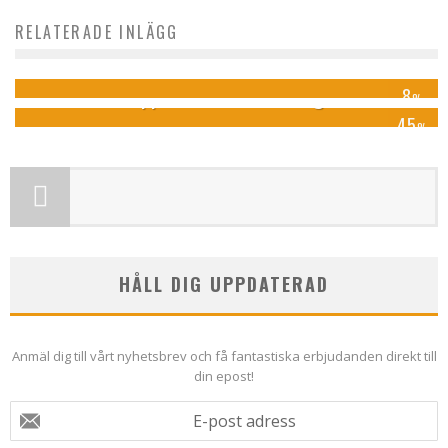
RELATERADE INLÄGG
Hotell Havsbaden
Copperhill Mountain Lodge
8
%
45
%
HÅLL DIG UPPDATERAD
Anmäl dig till vårt nyhetsbrev och få fantastiska erbjudanden direkt till
din epost!
E-post adress