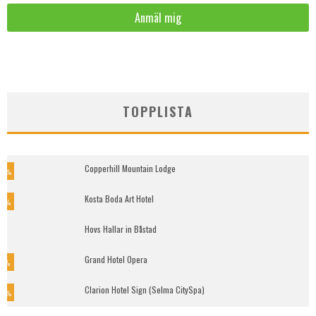
TOPPLISTA
Copperhill Mountain Lodge
5
%
Kosta Boda Art Hotel
9
%
Hovs Hallar in Båstad
Grand Hotel Opera
7
%
Clarion Hotel Sign (Selma CitySpa)
0
%