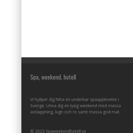
Spa, weekend, hotell
Vi hjälper dig hitta en underbar spaupplevelse i
Sverige. Unna dig en lyxig weekend med massa
avslappning, lugn och ro samt massa god mat.
© 2023 Spaweekendhotell.se