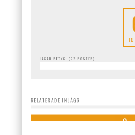
TO
LÄSAR BETYG: (
22
RÖSTER)
RELATERADE INLÄGG
Hotell Havsbaden
8
%
OMDÖME