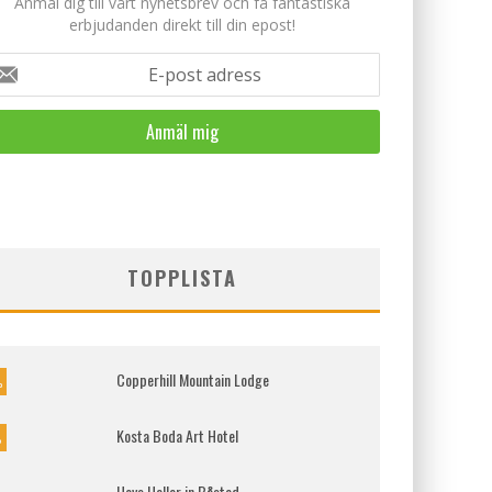
Anmäl dig till vårt nyhetsbrev och få fantastiska
erbjudanden direkt till din epost!
E-post adress
TOPPLISTA
Copperhill Mountain Lodge
%
Kosta Boda Art Hotel
%
Hovs Hallar in Båstad