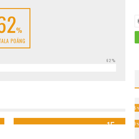
62
%
TALA POÄNG
62%
45
Stallmästaregården
15
79
%
OMDÖME