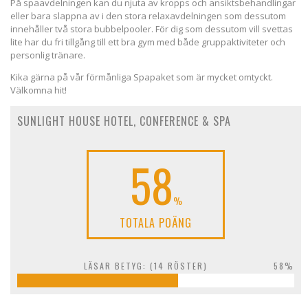
På spaavdelningen kan du njuta av kropps och ansiktsbehandlingar
eller bara slappna av i den stora relaxavdelningen som dessutom
innehåller två stora bubbelpooler. För dig som dessutom vill svettas
lite har du fri tillgång till ett bra gym med både gruppaktiviteter och
personlig tränare.
Kika gärna på vår förmånliga Spapaket som är mycket omtyckt.
Välkomna hit!
SUNLIGHT HOUSE HOTEL, CONFERENCE & SPA
58
%
TOTALA POÄNG
LÄSAR BETYG: (
14
RÖSTER)
58%