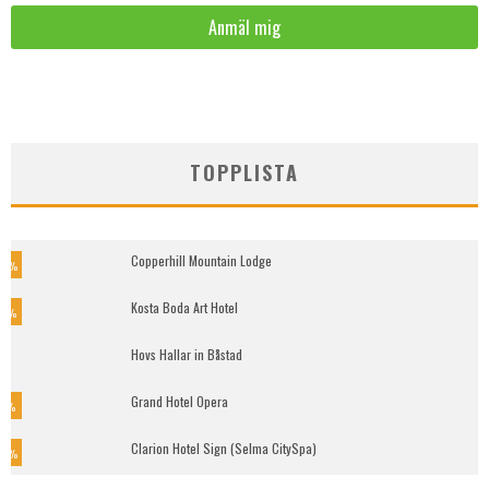
TOPPLISTA
Copperhill Mountain Lodge
5
%
Kosta Boda Art Hotel
9
%
Hovs Hallar in Båstad
Grand Hotel Opera
7
%
Clarion Hotel Sign (Selma CitySpa)
0
%