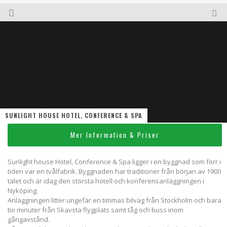
SUNLIGHT HOUSE HOTEL, CONFERENCE & SPA
Mer Information & Priser
Sunlight house Hotel, Conference & Spa ligger i en byggnad som förr i
tiden var en tvålfabrik. Byggnaden har traditioner från början av 1900
talet och är idag den största hotell och konferensanläggningen i
Nyköping.
Anläggningen litter ungefär en timmas bilväg från Stockholm och bara
tio minuter från Skavsta flygplats samt tåg och buss inom
gångavstånd.