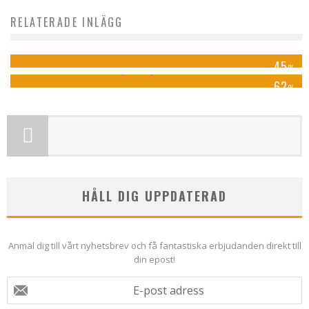
RELATERADE INLÄGG
Elite Marina Tower Stockholm
Quality Ekoxen
45
%
62
%
HÅLL DIG UPPDATERAD
Anmäl dig till vårt nyhetsbrev och få fantastiska erbjudanden direkt till
din epost!
E-post adress