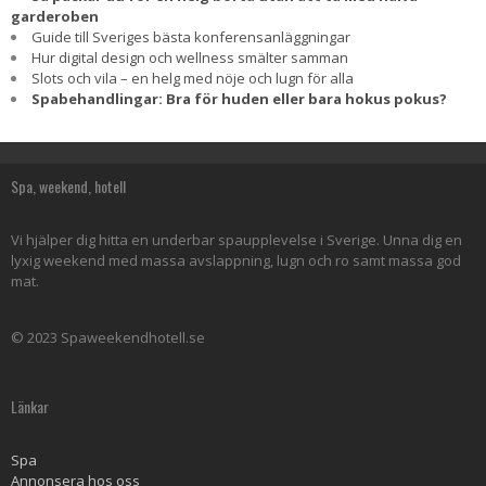
garderoben
Guide till Sveriges bästa konferensanläggningar
Hur digital design och wellness smälter samman
Slots och vila – en helg med nöje och lugn för alla
Spabehandlingar: Bra för huden eller bara hokus pokus?
Spa, weekend, hotell
Vi hjälper dig hitta en underbar spaupplevelse i Sverige. Unna dig en
lyxig weekend med massa avslappning, lugn och ro samt massa god
mat.
© 2023 Spaweekendhotell.se
Länkar
Spa
Annonsera hos oss