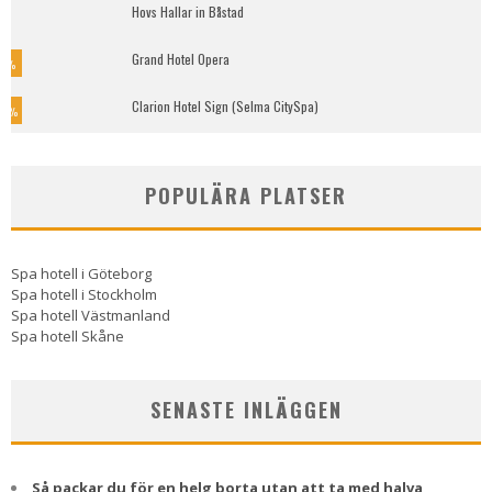
Hovs Hallar in Båstad
Grand Hotel Opera
7
%
Clarion Hotel Sign (Selma CitySpa)
0
%
POPULÄRA PLATSER
Spa hotell i Göteborg
Spa hotell i Stockholm
Spa hotell Västmanland
Spa hotell Skåne
SENASTE INLÄGGEN
Så packar du för en helg borta utan att ta med halva